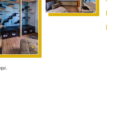
aqui
.