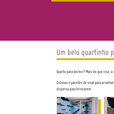
Um belo quartinho p
Eveline Maciel –
Arquitetura, Interio
Quarto para dormir? Mais do que isso, o
e Imóveis – Londrin
Colunas e paredes de sisal para arranha
região
dispersa para brincarem.