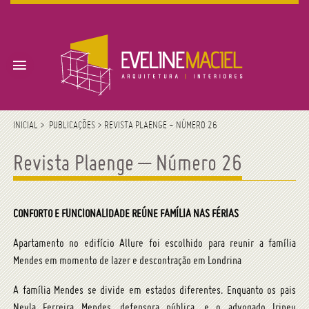
INICIAL
>
PUBLICAÇÕES
>
REVISTA PLAENGE - NÚMERO 26
Eveline Maciel –
Revista Plaenge – Número 26
Arquitetura, Interiores
e Imóveis – Londrina e
CONFORTO E FUNCIONALIDADE REÚNE FAMÍLIA NAS FÉRIAS
região
Apartamento no edifício Allure foi escolhido para reunir a família
Mendes em momento de lazer e descontração em Londrina
A família Mendes se divide em estados diferentes. Enquanto os pais
Neyla Ferreira Mendes, defensora pública, e o advogado Irineu