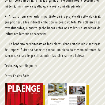
6- Em cores neutras, o lavabo ganhou revestimentos e detalhes em
madeira, mármore e espelho que reveste uma das paredes
7- A luz foi um elemento importante para o projeto da suíte do casal,
que priorizou a luz indireta embutida no gesso do teto. Mais clássico nos
revestimentos, o quarto ganha linhas retas nos móveis e arandelas de
leitura nas laterais da cabeceira
8- No banheiro predominam os tons claros, dando amplitude e sensação
de limpeza. A área da banheira ganhou um nicho do mesmo mármore da
bancada. Na parede, pastilhas coloridas dão charme e beleza
Texto: Mayhara Nogueira
Fotos: Edsley Saito