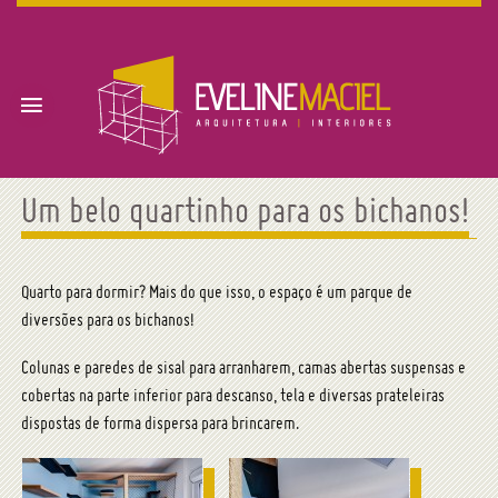
Um belo quartinho para os bichanos!
Eveline Maciel –
Arquitetura, Interiores
Quarto para dormir? Mais do que isso, o espaço é um parque de
diversões para os bichanos!
e Imóveis – Londrina e
Colunas e paredes de sisal para arranharem, camas abertas suspensas e
região
cobertas na parte inferior para descanso, tela e diversas prateleiras
dispostas de forma dispersa para brincarem.